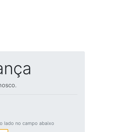
ança
nosco.
ao lado no campo abaixo