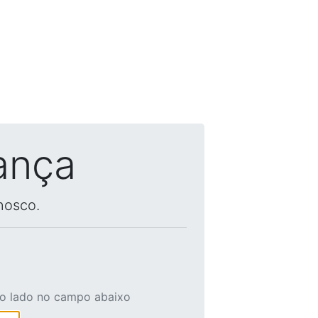
ança
nosco.
ao lado no campo abaixo