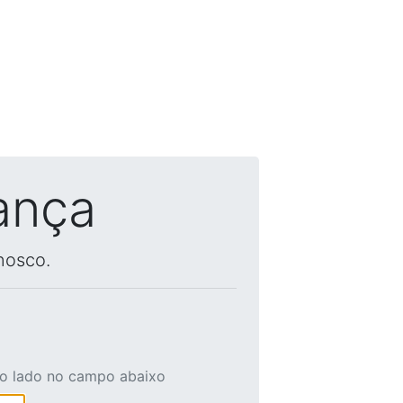
ança
nosco.
ao lado no campo abaixo